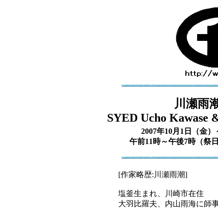
川瀬雨
SYED Ucho Kawase & 
2007年10月1日（
午前11時～午後7時（祭
[作家略歴:川瀬雨潮]
塩釜生まれ、川崎市在住
大羽比羅夫、内山雨海に師