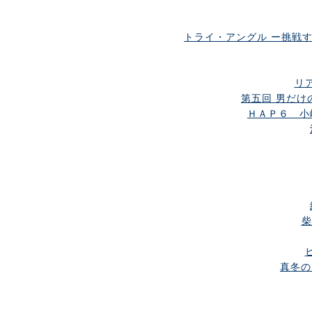
トライ・アングル ー挑戦す
リ
第五回 男だけの
ＨＡＰ６ 小
柴
真冬の