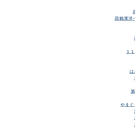
田鶴濱洋一
１１
は
第
やまぐち