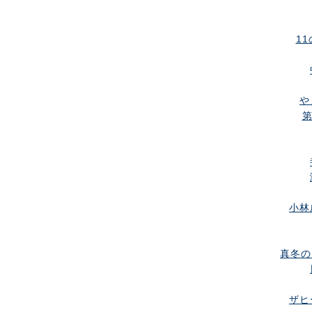
11
や
第
小林
真冬の
ザヒ