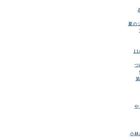
夏のシ
11
つ
第
や
小林