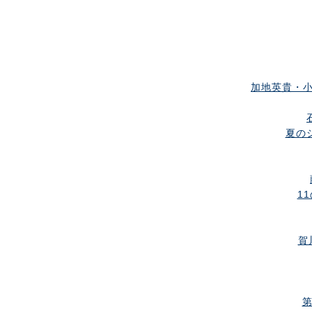
加地英貴・小
夏のシ
11
賀
第