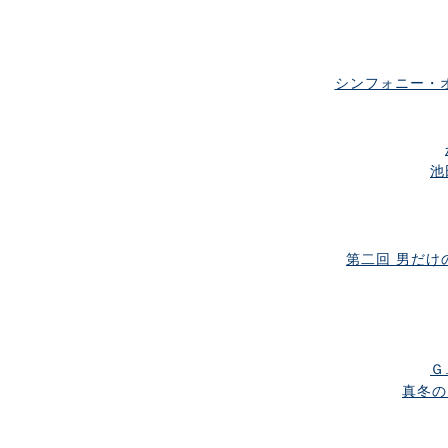
シンフォニー・オ
池
第二回 男だけの
Ｇ
真冬の