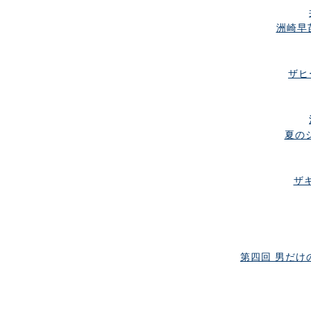
洲崎早
ザヒ
夏のシ
ザ
第四回 男だけの