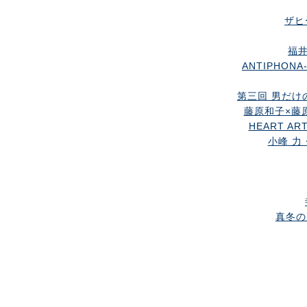
ザヒ
福井
ANTIPHON
第三回 男だけの
藤原和子×藤
HEART AR
小峰 力
真冬の