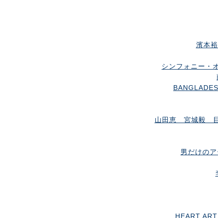
濱本裕
シンフォニー・オ
BANGLADESH
山田恵 宮城毅 
男だけのアー
HEART ART