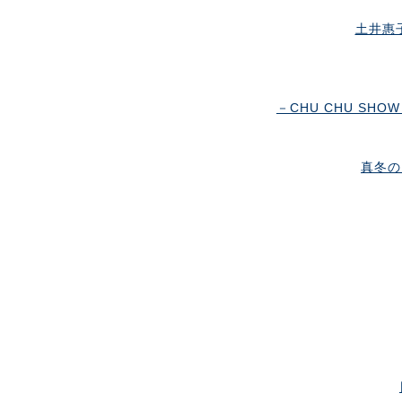
土井惠
－CHU CHU SH
真冬の