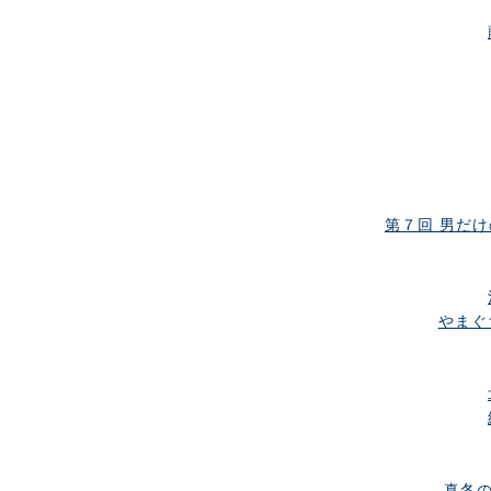
第７回 男だけの
やまぐち
真冬の