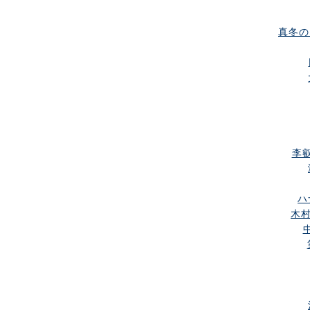
真冬の
李叡
ハ
木村