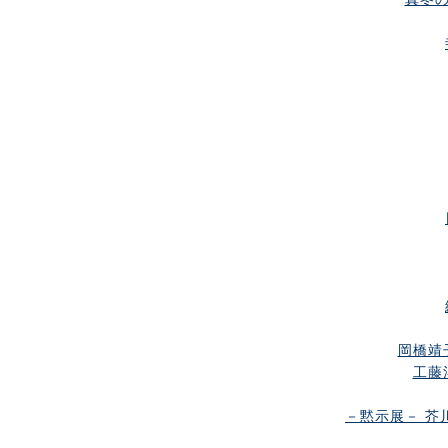
岡橋靖
工藤
－黙示展－ 芥