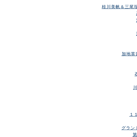
桂川美帆＆三尾
加地英
１１
グラン
第