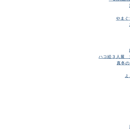
やまぐち
ハコ絵３人展 
真冬の
よ