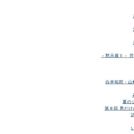
－黙示展Ⅱ－ 
白井拓郎・山
夏のシ
第８回 男だけの