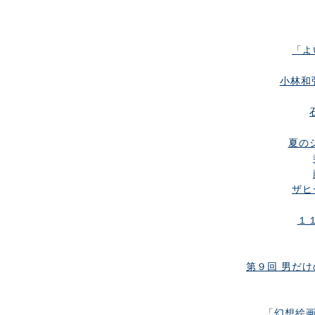
「よ
小林和
夏のシ
ザヒ
１１
第９回 男だけの
「幻想絵画