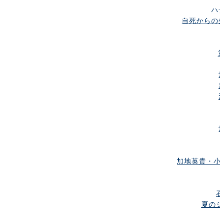
ハ
自死からの
加地英貴・小
夏のシ